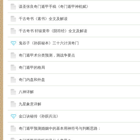
谋圣张良奇门遁甲手稿《奇门遁甲神机赋》
千古奇书《素书》全文及解读
千古奇书 轩辕黄帝《阴符经》全文及解读
鬼谷子《孙膑秘本》三十六计演奇门
奇门遁甲术分类预测，测战争要点
奇门遁甲的格局
奇门内盘和外盘
八神详解
九星象意详解
金口诀秘传《孙膑兵法》
奇门遁甲预测婚姻中的基本用神符号与判断思路：