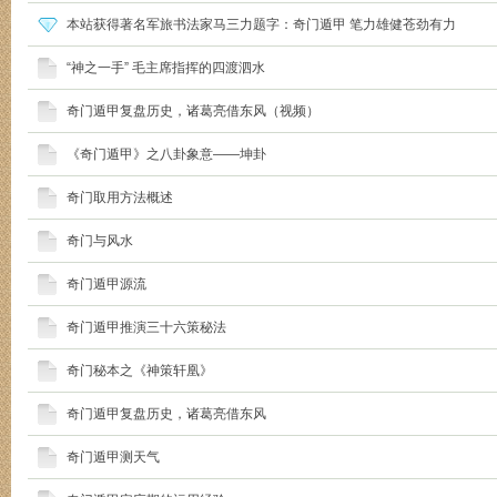
本站获得著名军旅书法家马三力题字：奇门遁甲 笔力雄健苍劲有力
“神之一手” 毛主席指挥的四渡泗水
奇门遁甲复盘历史，诸葛亮借东风（视频）
《奇门遁甲》之八卦象意——坤卦
奇门取用方法概述
奇门与风水
奇门遁甲源流
奇门遁甲推演三十六策秘法
奇门秘本之《神策轩凰》
奇门遁甲复盘历史，诸葛亮借东风
奇门遁甲测天气