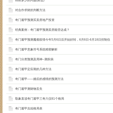
得财多少的问题(财运)
对合作求财的判断方法
奇门遁甲预测买卖房地产投资
经典案例：奇门遁甲预测卖房能否达成？
奇门遁甲预测魔都疫情今年5月6日后开始好转，6月6日-6月18日控制住
奇门遁甲意象符号系统精密解析
奇门分类预测及用神--测疾病
奇门遁甲定应期的几种方法
奇门遁甲——婚后的感情的预测方法
奇门遁甲测财物丢失
取象直读奇门遁甲三奇六仪81个格局
奇门遁甲吉凶格局表